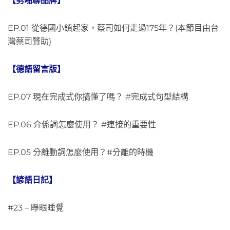
【劈啪聊品牌】
EP.01 從德國小鎮起家，蔡司如何走過175年？(本節目由台
灣蔡司贊助)
【德語留言版】
EP.07 現在完成式你搞懂了嗎？ #完成式句型結構
EP.06 介係詞怎麼使用？ #連接的重要性
EP.05 分離動詞怎麼使用？#分離的時機
【諺語日記】
#23 – 睜眼睡覺