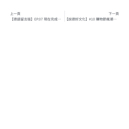
上一頁
上一頁
下一頁
【德語留言版】EP.07 現在完成式你搞懂了嗎？ #完成式句型結構
【說德好文化】#10 購物節瘋潮，怎麼說？