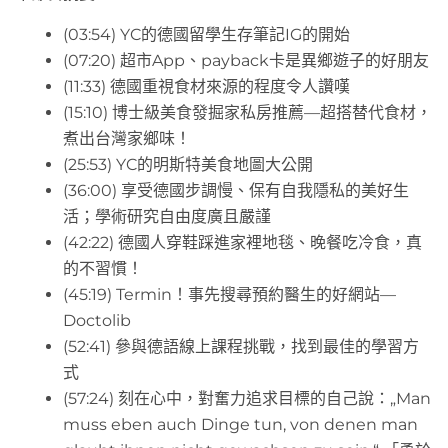
(03:54) YC的德國留學生存筆記IG的開始
(07:20) 超市App、payback卡是異鄉遊子的好朋友
(11:33) 德國重視食材來源的程度令人讚嘆
(15:10) 博士級美食發掘家私房推薦—超搭替代食材，
煮出台灣家鄉味！
(25:53) YC的明斯特美食地圖大公開
(36:00) 享受德國步調慢、保有自我隱私的美好生
活；學術研究自由度廣且嚴謹
(42:22) 德國人穿鞋踩進家裡地毯、晚餐吃冷食，真
的不習慣！
(45:19) Termin！事先搜尋預約醫生的好網站—
Doctolib
(52:41) 參與德語線上課程挑戰，找到最佳的學習方
式
(57:24) 刻在心中，對奮力追求目標的自己說：„Man
muss eben auch Dinge tun, von denen man