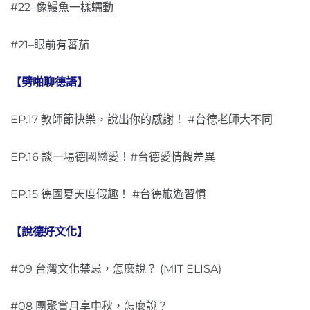
#22–像鰻魚一樣蠕動
#21–眼前有蕃茄
【劈啪聊德語】
EP.17 教師節快樂，說出你的感謝！ #台德老師大不同
EP.16 談一場德國戀愛！#台德愛情觀差異
EP.15 德國夏天度假趣！ #台德旅遊習慣
【說德好文化】
#09 台灣文化禁忌，怎麼說？ (MIT ELISA)
#08 團聚賞月享中秋，怎麼說？