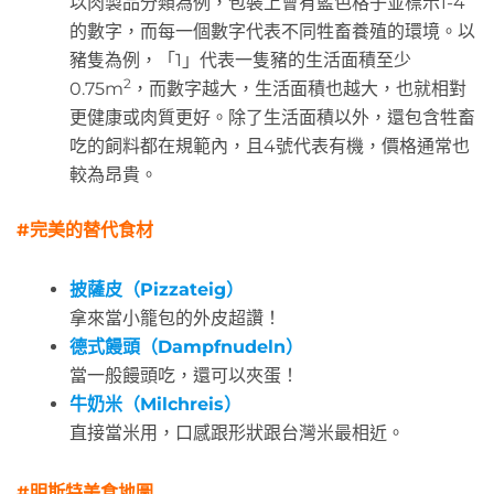
以肉製品分類為例，包裝上會有藍色格子並標示1-4
的數字，而每一個數字代表不同牲畜養殖的環境。以
豬隻為例，「1」代表一隻豬的生活面積至少
2
0.75m
，而數字越大，生活面積也越大，也就相對
更健康或肉質更好。除了生活面積以外，還包含牲畜
吃的飼料都在規範內，且4號代表有機，價格通常也
較為昂貴。
#完美的替代食材
披薩皮（Pizzateig）
拿來當小籠包的外皮超讚！
德式饅頭（Dampfnudeln）
當一般饅頭吃，還可以夾蛋！
牛奶米（Milchreis）
直接當米用，口感跟形狀跟台灣米最相近。
#明斯特美食地圖