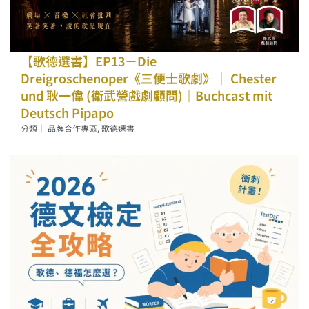
【歌德選書】EP13－Die
Dreigroschenoper《三便士歌劇》｜ Chester
und 耿一偉 (衛武營戲劇顧問)｜Buchcast mit
Deutsch Pipapo
分類｜
品牌合作專區
,
歌德選書