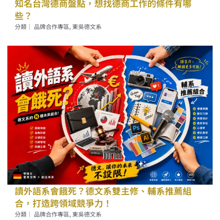
知名台灣德商盤點，想找德商工作的條件有哪
些？
分類｜
品牌合作專區
,
東吳德文系
讀外語系會餓死？德文系雙主修、輔系推薦組
合，打造跨領域競爭力！
分類｜
品牌合作專區
,
東吳德文系