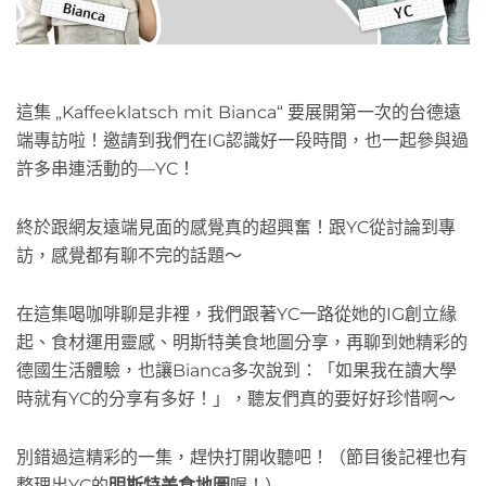
這集 „Kaffeeklatsch mit Bianca“ 要展開第一次的台德遠
端專訪啦！邀請到我們在IG認識好一段時間，也一起參與過
許多串連活動的—YC！
終於跟網友遠端見面的感覺真的超興奮！跟YC從討論到專
訪，感覺都有聊不完的話題～
在這集喝咖啡聊是非裡，我們跟著YC一路從她的IG創立緣
起、食材運用靈感、明斯特美食地圖分享，再聊到她精彩的
德國生活體驗，也讓Bianca多次說到：「如果我在讀大學
時就有YC的分享有多好！」，聽友們真的要好好珍惜啊～
別錯過這精彩的一集，趕快打開收聽吧！（節目後記裡也有
整理出YC的
明斯特美食地圖
喔！）