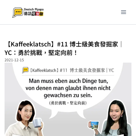
跳
至
主
要
內
容
【Kaffeeklatsch】#11 博士級美食發掘家｜
YC：勇於挑戰，堅定向前！
2021-12-15