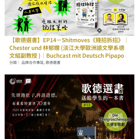
【歌德選書】EP14－Shitmoves《賤招拆招》｜
Chester und 林郁嫺 (淡江大學歐洲語文學系德
文組副教授 )｜Buchcast mit Deutsch Pipapo
分類｜
品牌合作專區
,
歌德選書