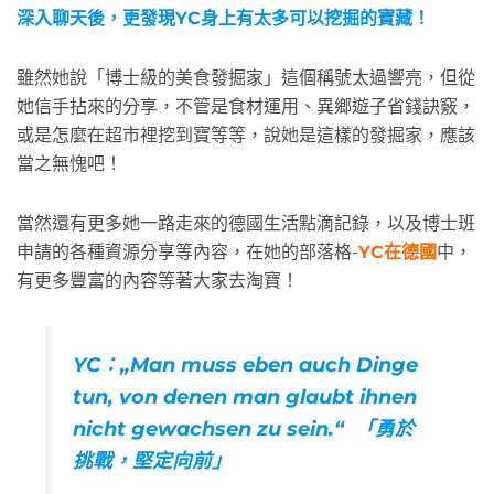
深入聊天後，更發現YC身上有太多可以挖掘的寶藏！
雖然她說「博士級的美食發掘家」這個稱號太過響亮，但從
她信手拈來的分享，不管是食材運用、異鄉遊子省錢訣竅，
或是怎麼在超市裡挖到寶等等，說她是這樣的發掘家，應該
當之無愧吧！
當然還有更多她一路走來的德國生活點滴記錄，以及博士班
申請的各種資源分享等內容，在她的部落格-
YC在德國
中，
有更多豐富的內容等著大家去淘寶！
YC：„Man muss eben auch Dinge
tun, von denen man glaubt ihnen
nicht gewachsen zu sein.“ 「勇於
挑戰，堅定向前」