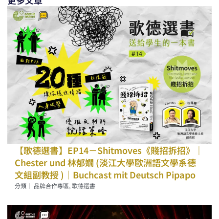
【歌德選書】EP14－Shitmoves《賤招拆招》｜
Chester und 林郁嫺 (淡江大學歐洲語文學系德
文組副教授 )｜Buchcast mit Deutsch Pipapo
分類｜
品牌合作專區
,
歌德選書