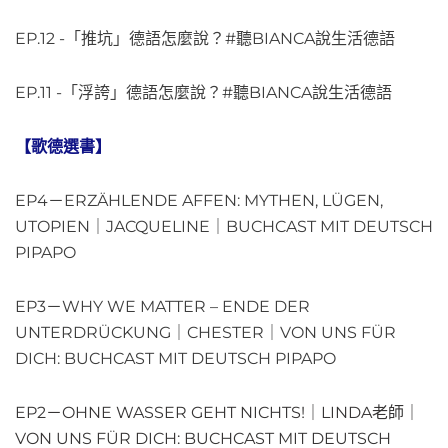
EP.12 -「推坑」德語怎麼說？#聽BIANCA說生活德語
EP.11 -「浮誇」德語怎麼說？#聽BIANCA說生活德語
【歌德選書】
EP4－ERZÄHLENDE AFFEN: MYTHEN, LÜGEN,
UTOPIEN｜JACQUELINE｜BUCHCAST MIT DEUTSCH
PIPAPO
EP3－WHY WE MATTER – ENDE DER
UNTERDRÜCKUNG｜CHESTER｜VON UNS FÜR
DICH: BUCHCAST MIT DEUTSCH PIPAPO
EP2－OHNE WASSER GEHT NICHTS!｜LINDA老師｜
VON UNS FÜR DICH: BUCHCAST MIT DEUTSCH