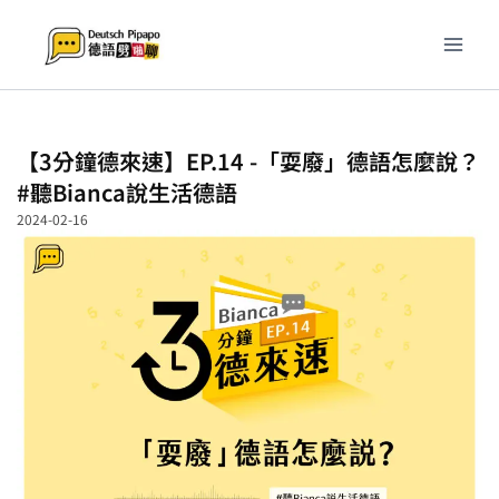
跳
至
主
要
內
容
【3分鐘德來速】EP.14 -「耍廢」德語怎麼說？
#聽Bianca說生活德語
2024-02-16