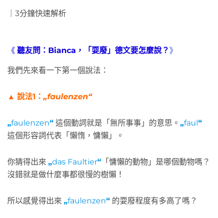
｜3分鐘快速解析
《
聽友問：Bianca，「耍廢」德文要怎麼說？
》
我們先來看一下第一個說法：
▲
說法1：
„faulenzen“
„
faulenzen
“
這個動詞就是「無所事事」的意思。
„
faul
“
這個形容詞代表「懶惰，慵懶」。
你猜得出來
„
das Faultier
“
「慵懶的動物」是哪個動物嗎？
沒錯就是做什麼事都很慢的樹懶！
所以感覺得出來
„
faulenzen
“
的耍廢程度有多高了嗎？