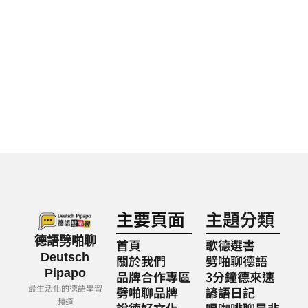
主要頁面
主題分類
德語劈啪聊
首頁
歌德選書
Deutsch
關於我們
劈啪聊德語
Pipapo
品牌合作專區
3分鐘德來速
最生活化的德語學習
劈啪聊品牌
諺語日記
頻道
說德好文化
喝咖啡聊是非