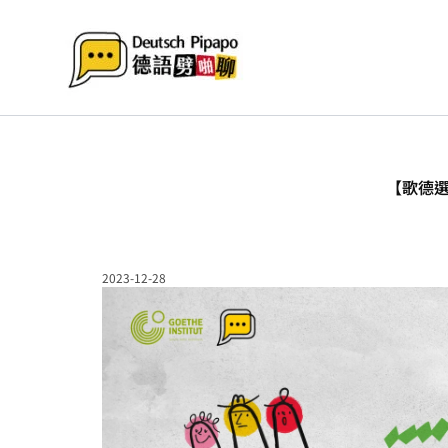
跳
至
主
要
內
容
【歌德選書】
2023-12-28