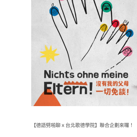
【德語劈啪聊ｘ台北歌德學院】聯合企劃來囉！