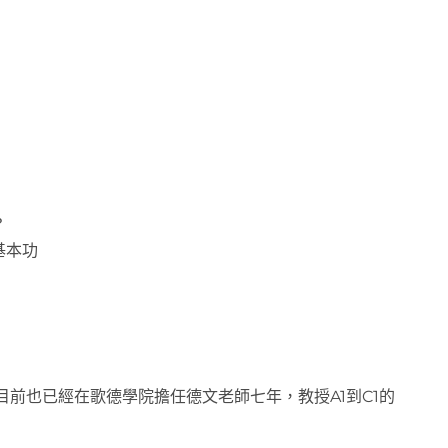
？
基本功
，目前也已經在歌德學院擔任德文老師七年，教授A1到C1的