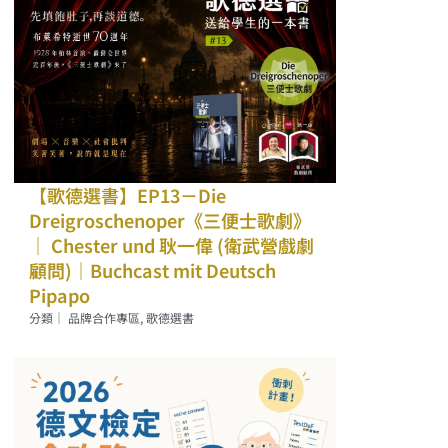
【歌德選書】EP13－Die
Dreigroschenoper《三便士歌劇》
｜ Chester und 耿一偉 (衛武營戲劇
顧問)｜Buchcast mit Deutsch
Pipapo
分類｜
品牌合作專區
,
歌德選書