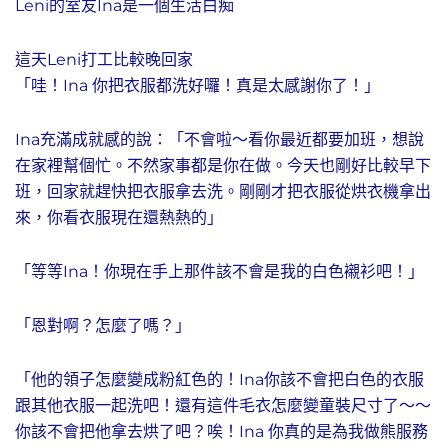
Leni的室友Ina是一個生活白痴
這天Leni打工比較晚回家
「哇！Ina 你把衣服都洗好囉！真是太感謝你了！」
Ina充滿成就感的說：「不會啦～看你最近都要加班，想說
在家裡幫個忙。不然家事都是你在做。今天也剛好比較早下
班，回家就趕快把衣服拿去洗。剛剛才把衣服從烘衣機拿出
來，你看衣服現在還熱熱的」
「等等Ina！你現在手上那件該不會是我的白色襯衫吧！」
「恩對啊？怎麼了嗎？」
「他的領子怎麼變成粉紅色的！Ina你該不會把白色的衣服
跟其他衣服一起洗吧！還有這件毛衣怎麼變童裝尺寸了～～
你該不會把他拿去烘了吧？唉！Ina 你真的是為我做熊服務