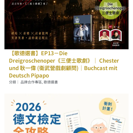
【歌德選書】EP13－Die
Dreigroschenoper《三便士歌劇》｜ Chester
und 耿一偉 (衛武營戲劇顧問)｜Buchcast mit
Deutsch Pipapo
分類｜
品牌合作專區
,
歌德選書