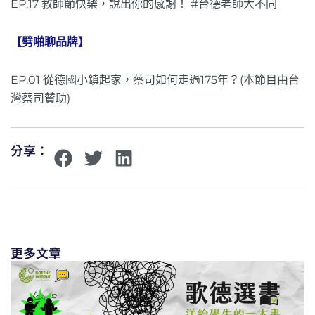
EP.17 教師節快樂，說出你的感謝！ #台德老師大不同
【劈啪聊品牌】
EP.01 從德國小鎮起家，蔡司如何走過175年？(本節目由台
灣蔡司贊助)
分享：
更多文章