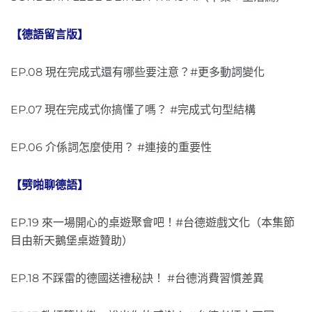
【德語留言版】
EP.08 現在完成式還有哪些要注意？#更多動詞變化
EP.07 現在完成式你搞懂了嗎？ #完成式句型結構
EP.06 介係詞怎麼使用？ #連接的重要性
【劈啪聊德語】
EP.19 來一場開心的桌遊聚會吧！#台德遊戲文化（本集節
目由新天鵝堡桌遊贊助）
EP.18 不踩雷的德國送禮秘訣！ #台德消費習慣差異