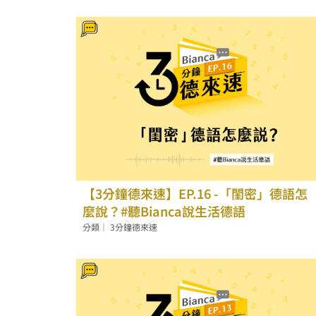
【3分鐘德來速】EP.16 -「閨密」德語怎
麼說？#聽Bianca說生活德語
分類｜
3分鐘德來速