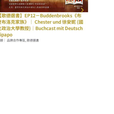
歌德選書】EP11－Kinder- und
【歌德選書
ausmärchen《格林童話》｜ Chester x
雨》｜ Che
鄭慧君（輔仁大學德語系助理教授）｜
Thome)｜
uchcast mit Deutsch Pipapo
分類｜
歌德選
類｜
品牌合作專區
,
歌德選書