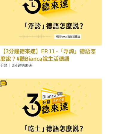
【3分鐘德來速】EP.11 -「浮誇」德語怎
麼說？#聽Bianca說生活德語
分類｜
3分鐘德來速