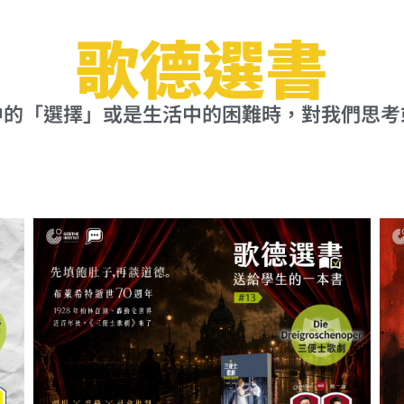
o
a
u
m
歌德選書
d
中的「選擇」或是生活中的困難時，對我們思考