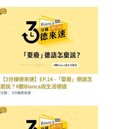
【3分鐘德來速】EP.14 -「耍廢」德語怎
麼說？#聽Bianca說生活德語
分類｜
3分鐘德來速