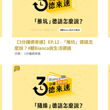
【3分鐘德來速】EP.12 -「推坑」德語怎
麼說？#聽Bianca說生活德語
分類｜
3分鐘德來速