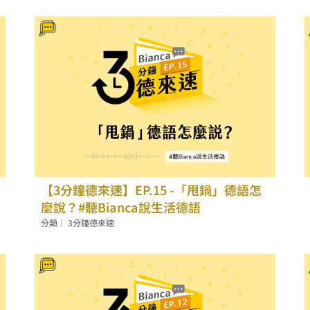
頁
頁
面
面
【3分鐘德來速】EP.15 -「甩鍋」德語怎
麼說？#聽Bianca說生活德語
分類｜
3分鐘德來速