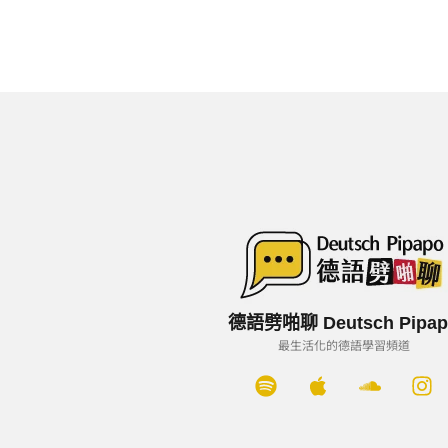
德語劈啪聊 Deutsch Pipap
最生活化的德語學習頻道
S
A
S
I
p
p
o
n
o
p
u
s