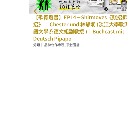
s《賤招拆
【歌德選書】EP13－Die
淡江大學歐洲
Dreigroschenoper《三便士歌劇》｜
t mit
Chester und 耿一偉 (衛武營戲劇顧問)｜
Buchcast mit Deutsch Pipapo
分類｜
品牌合作專區
,
歌德選書