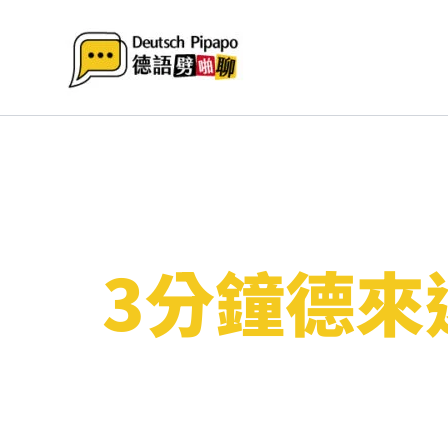
跳
至
主
要
內
容
3分鐘德來