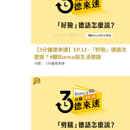
【3分鐘德來速】EP.13 -「好險」德語怎
麼說？#聽Bianca說生活德語
分類｜
3分鐘德來速