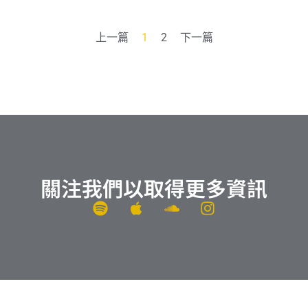
上一篇
1
2
下一篇
關注我們以取得更多資訊
S
A
S
I
p
p
o
n
o
p
u
s
t
l
n
t
i
e
d
a
f
c
g
y
l
r