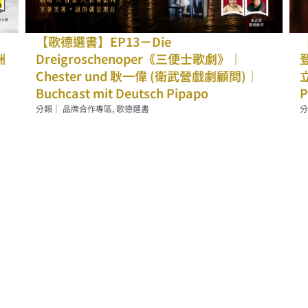
【歌德選書】EP12－Buddenbrooks《布
登布洛克家族》｜ Chester und 徐安妮 (國
立政治大學教授)｜Buchcast mit Deutsch
Pipapo
分類｜
品牌合作專區
,
歌德選書
【
H
B
分