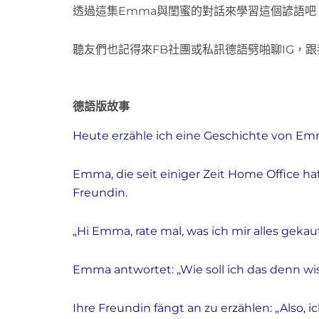
透過這集Emma與閨蜜的對話來學習這個諺語吧
聽友們也記得來FB社團或私訊德語劈啪聊IG，
德語版故事
Heute erzähle ich eine Geschichte von Em
Emma, die seit einiger Zeit Home Office h
Freundin.
„Hi Emma, rate mal, was ich mir alles gekau
Emma antwortet: „Wie soll ich das denn wis
Ihre Freundin fängt an zu erzählen:
„
Also, i