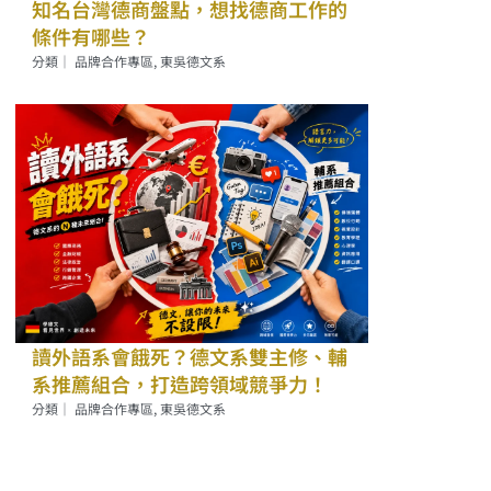
知名台灣德商盤點，想找德商工作的
條件有哪些？
分類｜
品牌合作專區
,
東吳德文系
讀外語系會餓死？德文系雙主修、輔
系推薦組合，打造跨領域競爭力！
分類｜
品牌合作專區
,
東吳德文系