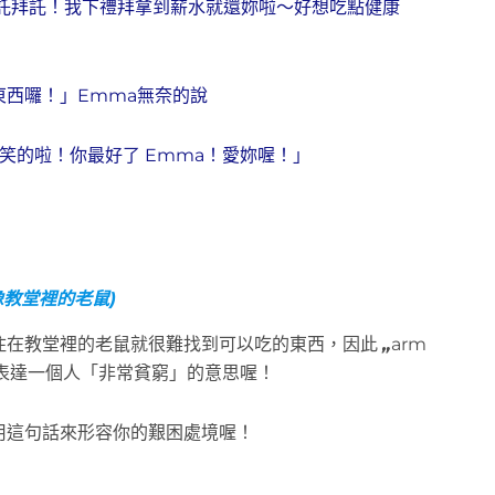
拜託拜託！我下禮拜拿到薪水就還妳啦～好想吃點健康
西囉！」Emma無奈的說
笑的啦！你最好了 Emma！愛妳喔！」
像教堂裡的老鼠
)
住在教堂裡的老鼠就很難找到可以吃的東西，因此
„
arm
表達一個人「非常貧窮」的意思喔！
用這句話來形容你的艱困處境喔！