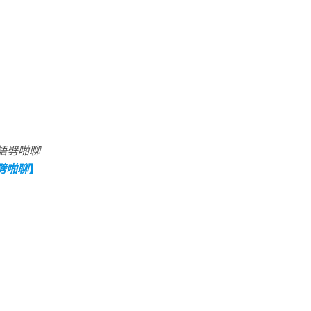
語劈啪聊
劈啪聊
】