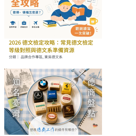
2026 德文檢定攻略：常見德文檢定
等級對照與德文系準備資源
分類｜
品牌合作專區
,
東吳德文系