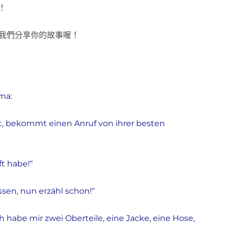
！
跟我們分享你的故事喔！
ma:
at, bekommt einen Anruf von ihrer besten
ft habe!“
sen, nun erzähl schon!“
ch habe mir zwei Oberteile, eine Jacke, eine Hose,