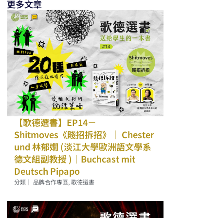
更多文章
【歌德選書】EP14－
Shitmoves《賤招拆招》｜ Chester
und 林郁嫺 (淡江大學歐洲語文學系
德文組副教授 )｜Buchcast mit
Deutsch Pipapo
分類｜
品牌合作專區
,
歌德選書