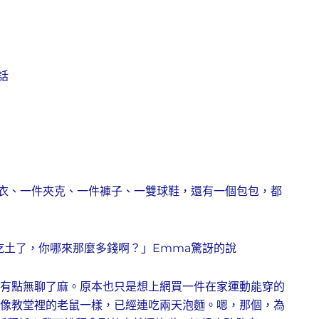
話
上衣、一件夾克、一件褲子、一雙球鞋，還有一個包包，都
吃土了，你哪來那麼多錢啊？」Emma驚訝的說
就有點無聊了麻。原本也只是想上網買一件在家運動能穿的
得像教堂裡的老鼠一樣，已經連吃兩天泡麵。嗯，那個，為