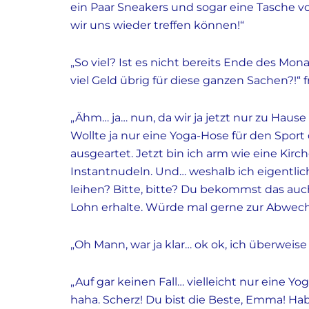
ein Paar Sneakers und sogar eine Tasche vo
wir uns wieder treffen können!
“
„
So viel? Ist es nicht bereits Ende des Mona
viel Geld übrig für diese ganzen Sachen?!
“
f
„Ähm… ja… nun, da wir ja jetzt nur zu Hause
Wollte ja nur eine Yoga-Hose für den Spor
ausgeartet. Jetzt bin ich arm wie eine Kir
Instantnudeln. Und… weshalb ich eigentlic
leihen? Bitte, bitte? Du bekommst das au
Lohn erhalte. Würde mal gerne zur Abwec
„Oh Mann, war ja klar… ok ok, ich überweise
„Auf gar keinen Fall… vielleicht nur eine Y
haha. Scherz! Du bist die Beste, Emma! Hab 