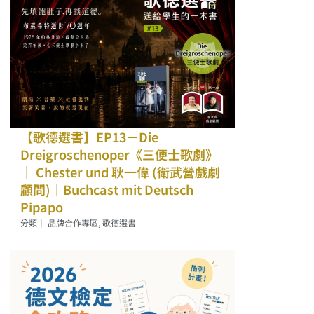
【歌德選書】EP13－Die
Dreigroschenoper《三便士歌劇》
｜ Chester und 耿一偉 (衛武營戲劇
顧問)｜Buchcast mit Deutsch
Pipapo
分類｜
品牌合作專區
,
歌德選書