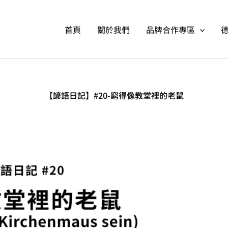
首頁
關於我們
品牌合作專區
【諺語日記】#20-窮得像教堂裡的老鼠