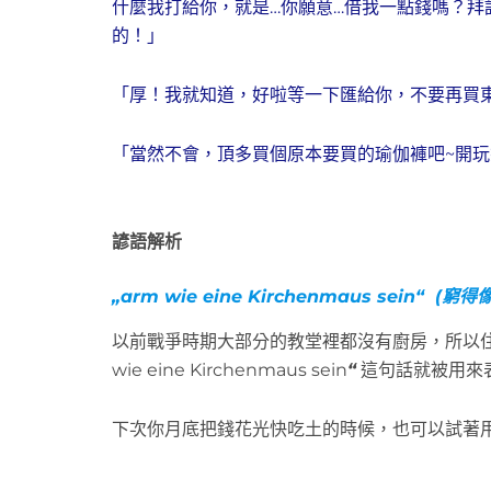
什麼我打給你，就是…你願意…借我一點錢嗎？
的！」
「厚！我就知道，好啦等一下匯給你，不要再買東
「當然不會，頂多買個原本要買的瑜伽褲吧~開玩
諺語解析
„
arm wie eine Kirchenmaus sein
“
(窮得
以前戰爭時期大部分的教堂裡都沒有廚房，所以
wie eine Kirchenmaus sein
“
這句話就被用來
下次你月底把錢花光快吃土的時候，也可以試著