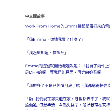
中文版故事
Work From Home的Emma接起閨蜜打來的電
「嗨Emma，你猜我買了什麼？」
「我怎麼知道，快說吧」
Emma的閨蜜就開始嘰哩呱啦：「我買了兩件
是DHP的喔！等我們能見面，再穿給妳看喔！」
「那麼多？不是已經快月底了嗎，我都窮得快要
「額…我們現在都只能在家，哪裡都去不了，我
瑜伽褲…但就手滑，有點失控了。所以我現在窮