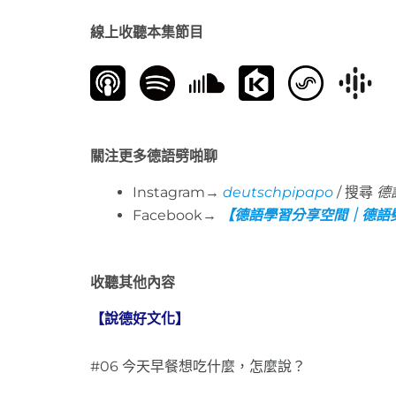
線上收聽本集節目
關注更多德語劈啪聊
Instagram→
deutschpipapo
/ 搜尋
德
Facebook→
【德語學習分享空間｜德語
收聽其他內容
【說德好文化】
#06 今天早餐想吃什麼，怎麼說？