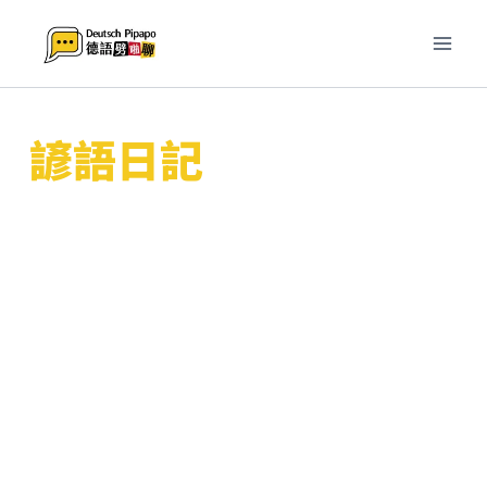
跳
至
主
要
內
諺語日記
容