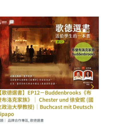
Buddenbrooks《布
ster und 徐安妮 (國
cast mit Deutsch
書
【歌德選書】EP11－Kinder