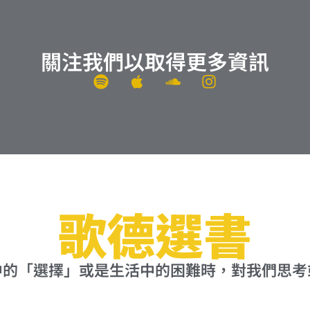
關注我們以取得更多資訊
S
A
S
I
p
p
o
n
o
p
u
s
t
l
n
t
i
e
d
a
f
c
g
y
l
r
o
a
u
m
歌德選書
d
中的「選擇」或是生活中的困難時，對我們思考