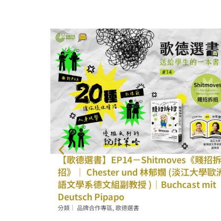
歌德選書】EP14－Shitmoves《賤招拆
【歌德選書】
｜ Chester und 林郁嫺 (淡江大學歐洲
Dreigro
文學系德文組副教授 )｜Buchcast mit
Chester
utsch Pipapo
Buchcast 
｜
品牌合作專區
,
歌德選書
分類｜
品牌合作