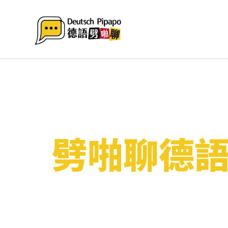
跳
至
主
要
內
容
劈啪聊德