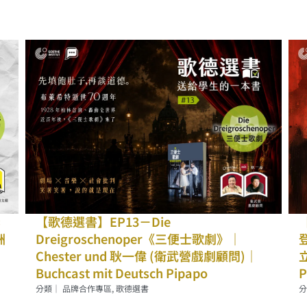
EP13－Die
【歌德選書】EP12－
schenoper《三便士歌劇》｜
登布洛克家族》｜ Che
 und 耿一偉 (衛武營戲劇顧問)｜
立政治大學教授)｜Buch
mit Deutsch Pipapo
Pipapo
專區
,
歌德選書
分類｜
品牌合作專區
,
歌德選