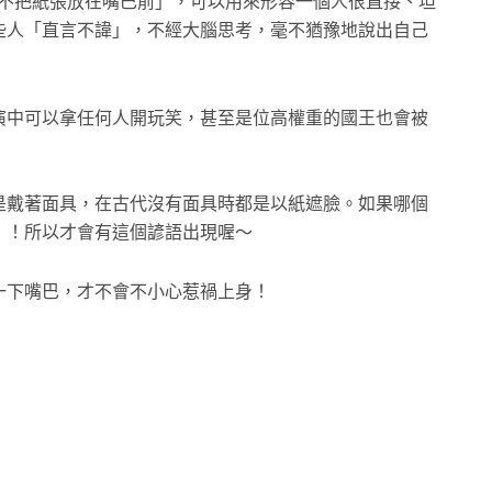
「不把紙張放在嘴巴前」，可以用來形容一個人很直接、坦
些人「直言不諱」，不經大腦思考，毫不猶豫地說出自己
演中可以拿任何人開玩笑，甚至是位高權重的國王也會被
是戴著面具，在古代沒有面具時都是以紙遮臉。如果哪個
」！所以才會有這個諺語出現喔～
一下嘴巴，才不會不小心惹禍上身！