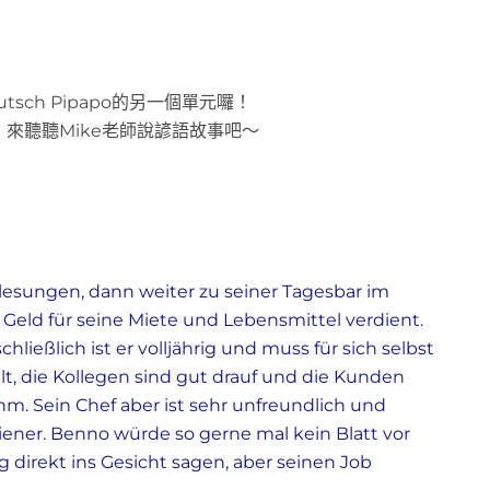
utsch Pipapo的另一個單元囉！
來聽聽Mike老師說諺語故事吧～
orlesungen, dann weiter zu seiner Tagesbar im
eld für seine Miete und Lebensmittel verdient.
hließlich ist er volljährig und muss für sich selbst
ahlt, die Kollegen sind gut drauf und die Kunden
. Sein Chef aber ist sehr unfreundlich und
Diener. Benno würde so gerne mal kein Blatt vor
irekt ins Gesicht sagen, aber seinen Job