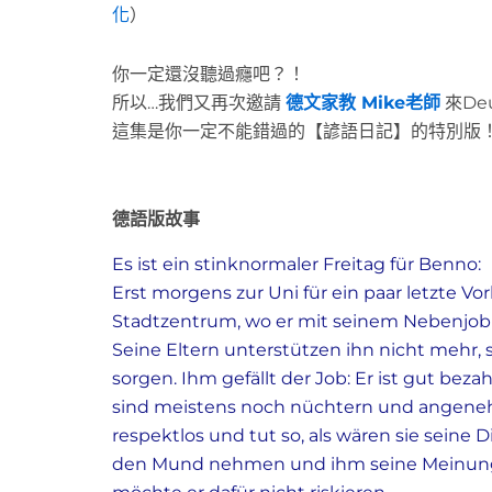
化
）
你一定還沒聽過癮吧？！
所以…我們又再次邀請
德文家教 Mike老師
來De
這集是你一定不能錯過的【諺語日記】的特別版！
德語版故事
Es ist ein stinknormaler Freitag für Benno:
Erst morgens zur Uni für ein paar letzte V
Stadtzentrum, wo er mit seinem Nebenjob G
Seine Eltern unterstützen ihn nicht mehr, sc
sorgen. Ihm gefällt der Job: Er ist gut bez
sind meistens noch nüchtern und angenehm
respektlos und tut so, als wären sie seine 
den Mund nehmen und ihm seine Meinung d