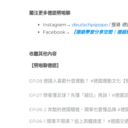
關注更多德語劈啪聊
Instagram→
deutschpipapo
/ 搜尋
德
Facebook→
【德語學習分享空間｜德語
收聽其他內容
【劈啪聊德語】
EP.08 德國人喜歡什麼運動？ #德國運動文化
EP.07 想看懂足球？先懂「越位」再說！#德國
EP.06-2 奔馳的德國驕傲，開車也要懂品牌 #
EP.06-1 開車不限速？追上高鐵速度！ #德國交