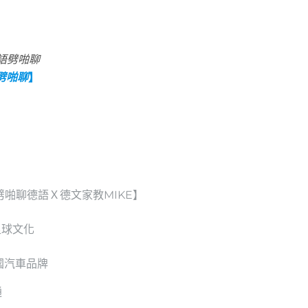
語劈啪聊
劈啪聊
】
【劈啪聊德語Ｘ德文家教MIKE】
足球文化
德國汽車品牌
通