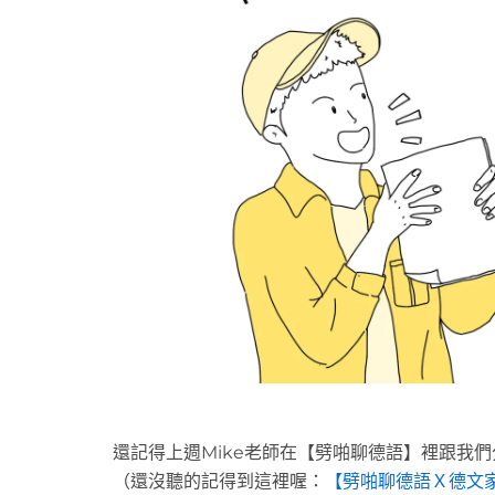
還記得上週Mike老師在【劈啪聊德語】裡跟我
（還沒聽的記得到這裡喔：
【劈啪聊德語Ｘ德文家教