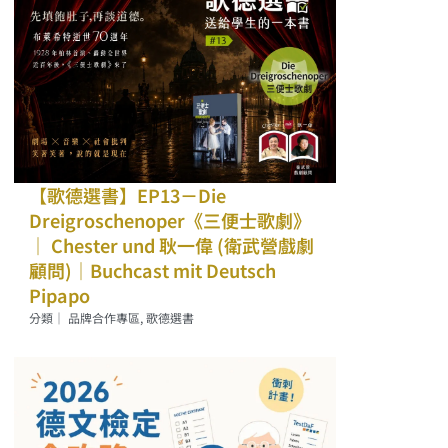
【歌德選書】EP13－Die
Dreigroschenoper《三便士歌劇》
｜ Chester und 耿一偉 (衛武營戲劇
顧問)｜Buchcast mit Deutsch
Pipapo
分類｜
品牌合作專區
,
歌德選書