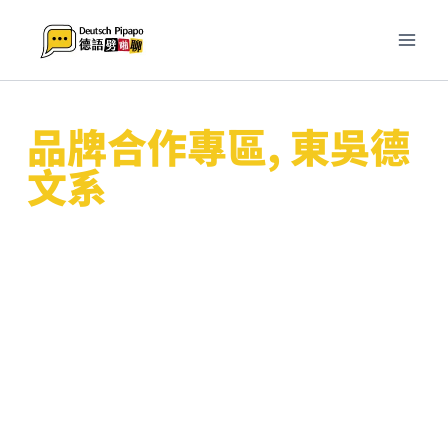
跳
至
主
要
內
品牌合作專區
,
東吳德
容
文系