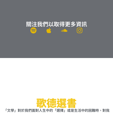
關注我們以取得更多資訊
S
A
S
I
p
p
o
n
o
p
u
s
t
l
n
t
i
e
d
a
f
c
g
y
l
r
o
a
u
m
d
歌德選書
「文學」對於我們面對人生中的「選擇」或是生活中的困難時，對我