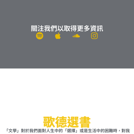
關注我們以取得更多資訊
S
A
S
I
p
p
o
n
o
p
u
s
t
l
n
t
i
e
d
a
f
c
g
y
l
r
o
a
u
m
d
歌德選書
「文學」對於我們面對人生中的「選擇」或是生活中的困難時，對我