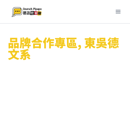
跳
至
主
要
內
品牌合作專區
,
東吳德
容
文系