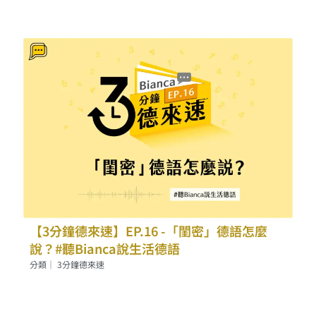
【3分鐘德來速】EP.16 -「閨密」德語怎麼
說？#聽Bianca說生活德語
分類｜
3分鐘德來速