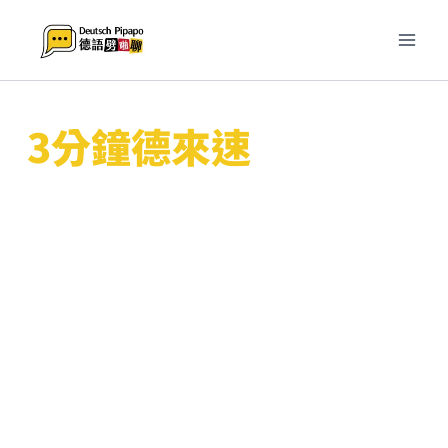
跳
至
主
要
內
3分鐘德來速
容