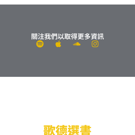
關注我們以取得更多資訊
S
A
S
I
p
p
o
n
o
p
u
s
t
l
n
t
i
e
d
a
f
c
g
y
l
r
o
a
u
m
d
歌德選書