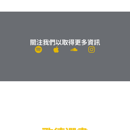
關注我們以取得更多資訊
S
A
S
I
p
p
o
n
o
p
u
s
t
l
n
t
i
e
d
a
f
c
g
y
l
r
o
a
u
m
d