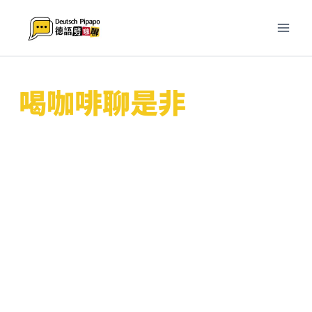
跳
至
主
要
內
喝咖啡聊是非
容