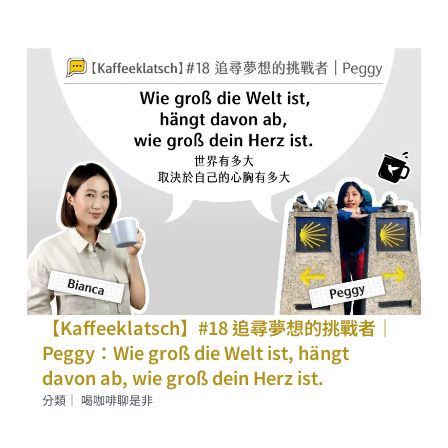
【Kaffeeklatsch】#18 追尋夢想的挑戰者｜
Peggy：Wie groß die Welt ist, hängt
davon ab, wie groß dein Herz ist.
分類｜
喝咖啡聊是非