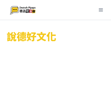
跳
至
主
要
內
說德好文化
容