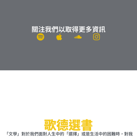
關注我們以取得更多資訊
S
A
S
I
p
p
o
n
o
p
u
s
t
l
n
t
i
e
d
a
f
c
g
y
l
r
o
a
u
m
d
歌德選書
「文學」對於我們面對人生中的「選擇」或是生活中的困難時，對我