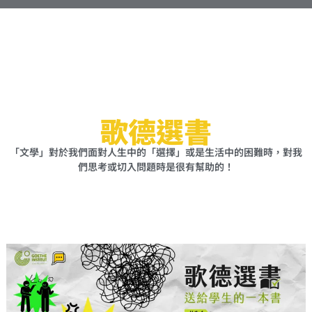
i
e
d
a
f
c
g
y
l
r
o
a
u
m
d
歌德選書
「文學」對於我們面對人生中的「選擇」或是生活中的困難時，對我
們思考或切入問題時是很有幫助的！