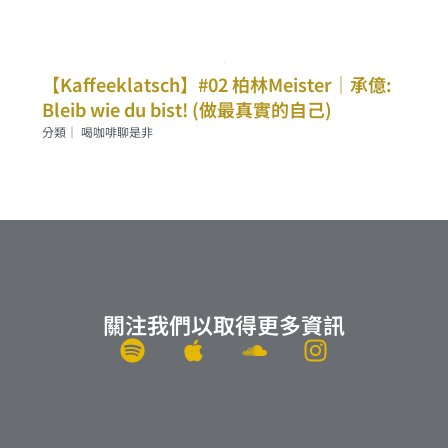
【Kaffeeklatsch】#02 柏林Meister｜承億:
Bleib wie du bist! (做最真實的自己)
分類｜
喝咖啡聊是非
關注我們以取得更多資訊
S
A
S
I
p
p
o
n
o
p
u
s
t
l
n
t