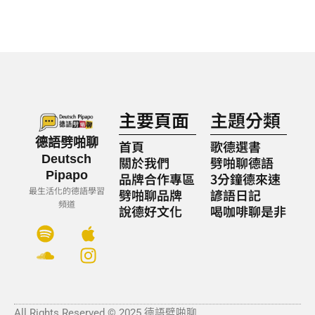
主要頁面
主題分類
德語劈啪聊
首頁
歌德選書
Deutsch
關於我們
劈啪聊德語
Pipapo
品牌合作專區
3分鐘德來速
最生活化的德語學習
劈啪聊品牌
諺語日記
頻道
說德好文化
喝咖啡聊是非
S
S
A
I
p
o
p
n
o
u
p
s
t
n
l
t
i
d
e
a
All Rights Reserved © 2025 德語劈啪聊