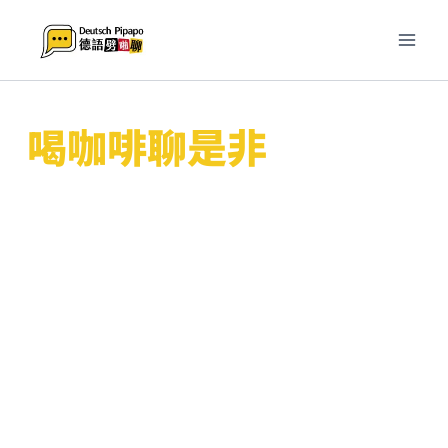
跳
至
主
要
內
喝咖啡聊是非
容