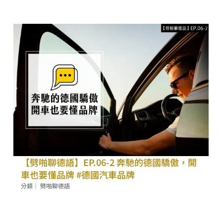
【劈啪聊德語】EP.06-2 奔馳的德國驕傲，開
車也要懂品牌 #德國汽車品牌
分類｜
劈啪聊德語