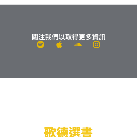
關注我們以取得更多資訊
S
A
S
I
p
p
o
n
o
p
u
s
t
l
n
t
i
e
d
a
f
c
g
y
l
r
o
a
u
m
d
歌德選書