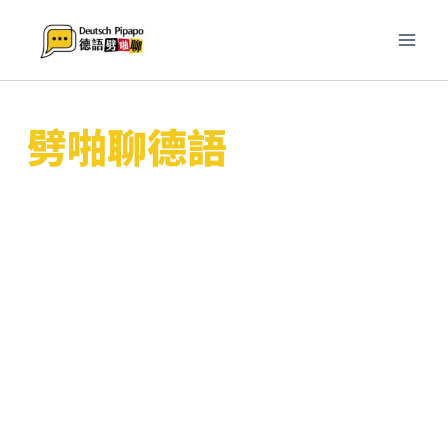
跳
至
主
要
內
劈啪聊德語
容