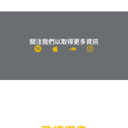
關注我們以取得更多資訊
S
A
S
I
p
p
o
n
o
p
u
s
t
l
n
t
i
e
d
a
f
c
g
y
l
r
o
a
u
m
d