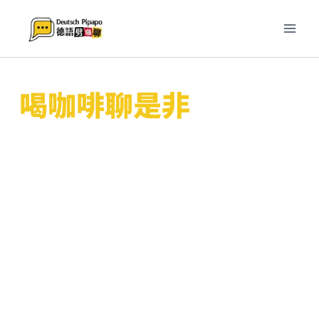
跳
至
主
要
內
喝咖啡聊是非
容