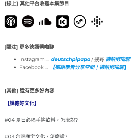
[線上] 其他平台收聽本集節目
[
關注] 更多德語劈啪聊
Instagram→
deutschpipapo
/ 搜尋
德語劈啪聊
Facebook→
【德語學習分享空間｜德語劈啪聊
】
[其他] 還有更多好內容
【說德好文化】
#04 夏日必喝手搖飲料，怎麼說?
#03 台灣廟宇文化，怎麼說?