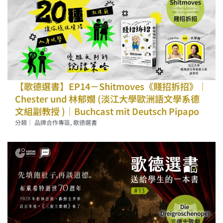
【歌德選書】EP14－Shitmoves《賤招拆招》｜
Chester und 林郁嫺 (淡江大學歐洲語文學系德
文組副教授 )｜Buchcast mit Deutsch Pipapo
分類｜
品牌合作專區
,
歌德選書