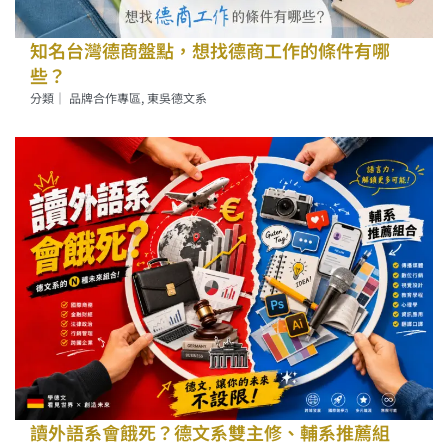
知名台灣德商盤點，想找德商工作的條件有哪
些？
分類｜
品牌合作專區
,
東吳德文系
讀外語系會餓死？德文系雙主修、輔系推薦組