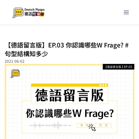
跳
至
主
要
內
容
【德語留言版】EP.03 你認識哪些W Frage? #
句型結構知多少
2021-06-02