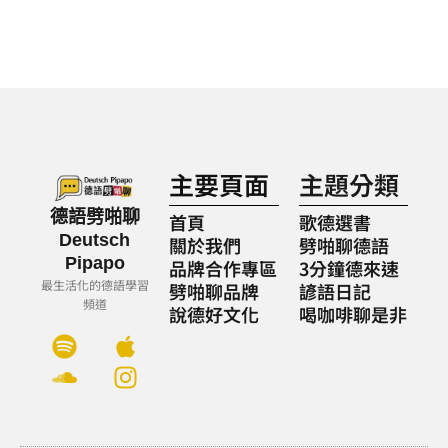
主要頁面
主題分類
德語劈啪聊
首頁
歌德選書
Deutsch
關於我們
劈啪聊德語
Pipapo
品牌合作專區
3分鐘德來速
最生活化的德語學習
劈啪聊品牌
諺語日記
頻道
說德好文化
喝咖啡聊是非
S
S
A
I
p
o
p
n
o
u
p
s
t
n
l
t
i
d
e
a