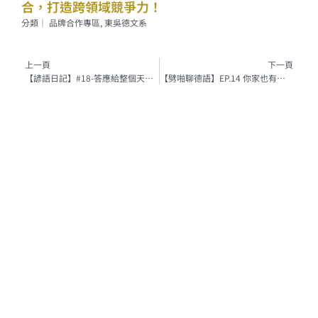
合，打造跨領域競爭力！
分類｜
品牌合作專區
,
東吳德文系
上一頁
上一頁
下一頁
【諺語日記】#18-答應給整個天空的藍色
【劈啪聊德語】EP.14 你家也有毛小孩？ #台德寵物差異