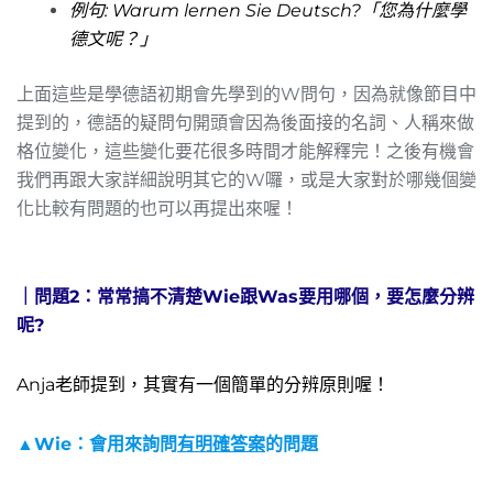
例句: Warum lernen Sie Deutsch?「您為什麼學
德文呢？」
上面這些是學德語初期會先學到的W問句，因為就像節目中
提到的，德語的疑問句開頭會因為後面接的名詞、人稱來做
格位變化，這些變化要花很多時間才能解釋完！之後有機會
我們再跟大家詳細說明其它的W囉，或是大家對於哪幾個變
化比較有問題的也可以再提出來喔！
｜問題2：
常常搞不清楚Wie跟Was要用哪個，要怎麼分辨
呢?
Anja老師提到，其實有一個簡單的分辨原則喔！
▲Wie：會用來詢問
有明確答案
的問題