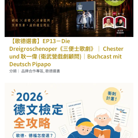
【歌德選書】EP13－Die
Dreigroschenoper《三便士歌劇》｜ Chester
und 耿一偉 (衛武營戲劇顧問)｜Buchcast mit
Deutsch Pipapo
分類｜
品牌合作專區
,
歌德選書